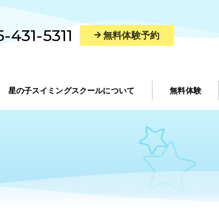
-431-5311
無料体験予約
星の子スイミングスクールについて
無料体験
講師紹介
アクセス・館内案内
スマートスイミングレッスン
レンタルスペース
求人情報
よくあるご質問