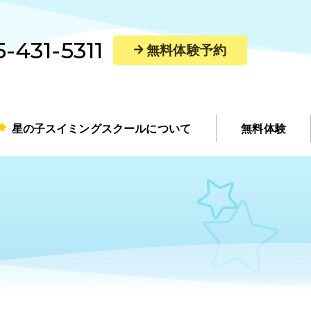
-431-5311
無料体験予約
星の子スイミングスクールについて
無料体験
講師紹介
アクセス・館内案内
スマートスイミングレッスン
レンタルスペース
求人情報
よくあるご質問