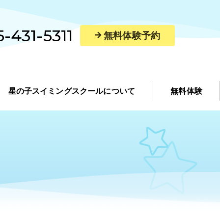
-431-5311
無料体験予約
星の子スイミングスクールについて
無料体験
講師紹介
アクセス・館内案内
スマートスイミングレッスン
レンタルスペース
求人情報
よくあるご質問